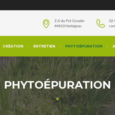
Z.A du Pré Govelin
02 
44410 Herbignac
con
CRÉATION
ENTRETIEN
PHYTOÉPURATION
A
PHYTOÉPURATION