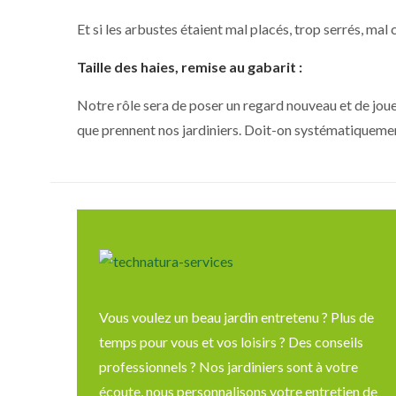
Et si les arbustes étaient mal placés, trop serrés, mal 
Taille des haies, remise au gabarit :
Notre rôle sera de poser un regard nouveau et de jouer 
que prennent nos jardiniers. Doit-on systématiquement 
Vous voulez un beau jardin entretenu ? Plus de
temps pour vous et vos loisirs ? Des conseils
professionnels ? Nos jardiniers sont à votre
écoute, nous personnalisons votre entretien de