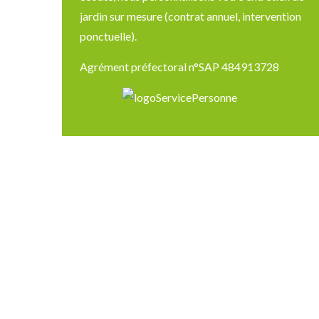
jardin sur mesure (contrat annuel, intervention
ponctuelle).
Agrément préfectoral n°SAP 484913728