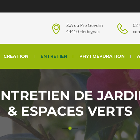
Z.A du Pré Govelin
02 
44410 Herbignac
con
CRÉATION
ENTRETIEN
PHYTOÉPURATION
A
NTRETIEN DE JARD
& ESPACES VERTS