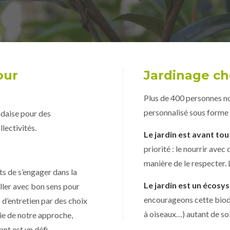
our
Jardinage che
Plus de 400 personnes nou
personnalisé sous forme 
ndaise pour des
lectivités.
Le jardin est avant tout
priorité : le nourrir avec
manière de le respecter. 
ts de s’engager dans la
Le jardin est un écosy
iller avec bon sens pour
encourageons cette biodi
 d’entretien par des choix
à oiseaux…) autant de sol
tie de notre approche,
nt est un défi.